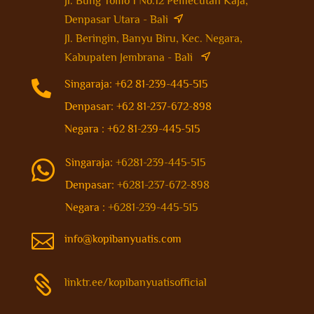
Jl. Bung Tomo 1 No.12 Pemecutan Kaja,
Denpasar Utara - Bali
Jl. Beringin, Banyu Biru, Kec. Negara,
Kabupaten Jembrana - Bali

Singaraja: +62 81-239-445-515
Denpasar: +62 81-237-672-898
Negara : +62 81-239-445-515
Singaraja:
+6281-239-445-515

Denpasar:
+6281-237-672-898
Negara :
+6281-239-445-515

info@kopibanyuatis.com

linktr.ee/kopibanyuatisofficial