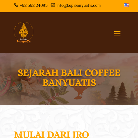
+62 362 24095
info@kopibanyuatis.com
SEJARAH BALI COFFEE
BANYUATIS
MULAI DARI JRO