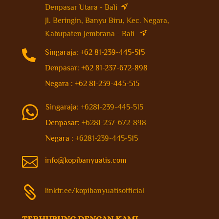
Denpasar Utara - Bali
Jl. Beringin, Banyu Biru, Kec. Negara,
Kabupaten Jembrana - Bali

Singaraja: +62 81-239-445-515
Denpasar: +62 81-237-672-898
Negara : +62 81-239-445-515
Singaraja:
+6281-239-445-515

Denpasar:
+6281-237-672-898
Negara :
+6281-239-445-515

info@kopibanyuatis.com

linktr.ee/kopibanyuatisofficial
TERHUBUNG DENGAN KAMI