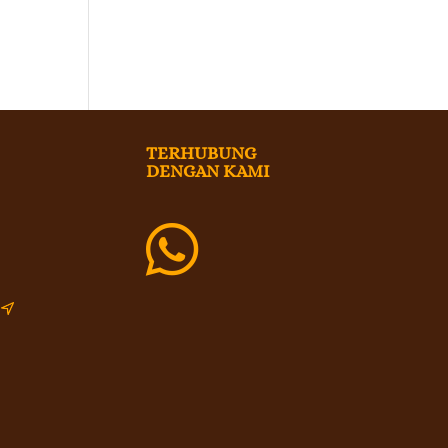
TERHUBUNG
DENGAN KAMI

i