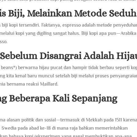
is Biji, Melainkan Metode Seduh
 biji kopi tersendiri. Faktanya, espresso adalah metode penyeduha
elalui kopi yang digiling sangat halus. Biji kopi apa pun—Arabika
sso.
pi Sebelum Disangrai Adalah Hija
 beans*) berwarna hijau pucat dan hampir tidak berbau seperti ko
ng kita kenal baru muncul setelah biji melalui proses penyangraia
mia bernama reaksi Maillard.
ng Beberapa Kali Sepanjang
ena alasan politik dan sosial—termasuk di Mekkah pada 1511 karen
i Swedia pada abad ke-18 di mana raja bahkan memerintahkan
kan bahaya kopi (eksperimen yang gagal membuktikan apa-apa,