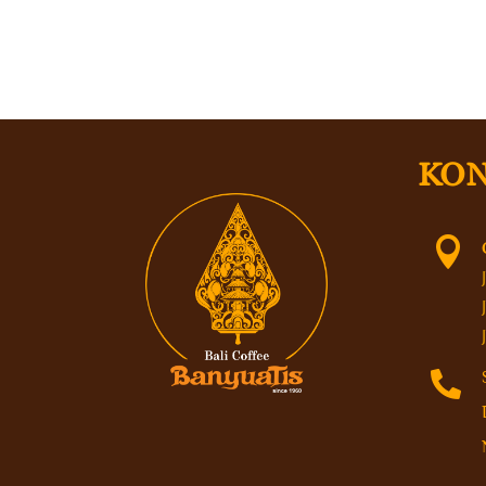
KON

