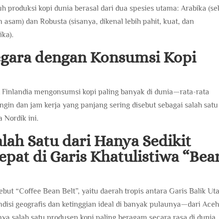
h produksi kopi dunia berasal dari dua spesies utama: Arabika (se
n asam) dan Robusta (sisanya, dikenal lebih pahit, kuat, dan
ika).
Negara dengan Konsumsi Kopi
 Finlandia mengonsumsi kopi paling banyak di dunia—rata-rata
dingin dan jam kerja yang panjang sering disebut sebagai salah satu
 Nordik ini.
alah Satu dari Hanya Sedikit
pat di Garis Khatulistiwa “Bea
but “Coffee Bean Belt”, yaitu daerah tropis antara Garis Balik Ut
disi geografis dan ketinggian ideal di banyak pulaunya—dari Aceh
a salah satu produsen kopi paling beragam secara rasa di dunia.