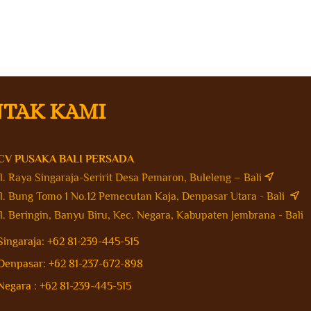
TAK KAMI
CV PUSAKA BALI PERSADA
Jl. Raya Singaraja-Seririt Desa Pemaron, Buleleng – Bali
Jl. Bung Tomo 1 No.12 Pemecutan Kaja, Denpasar Utara - Bali
Jl. Beringin, Banyu Biru, Kec. Negara, Kabupaten Jembrana - Bal
Singaraja: +62 81-239-445-515
Denpasar: +62 81-237-672-898
Negara : +62 81-239-445-515