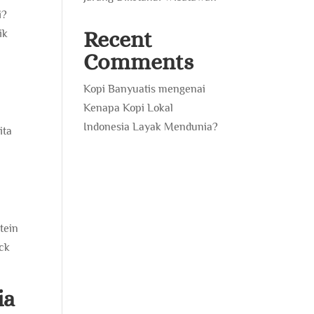
i?
Recent
ik
Comments
Kopi Banyuatis
mengenai
Kenapa Kopi Lokal
Indonesia Layak Mendunia?
ita
tein
ack
ia