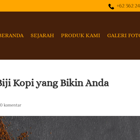
+62 362 2
BERANDA
SEJARAH
PRODUK KAMI
GALERI FOT
Biji Kopi yang Bikin Anda
|
0 komentar