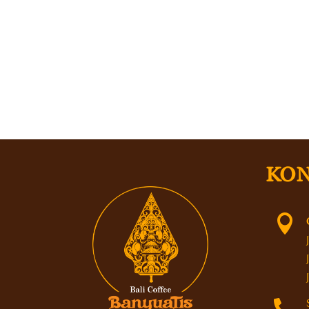
KON

