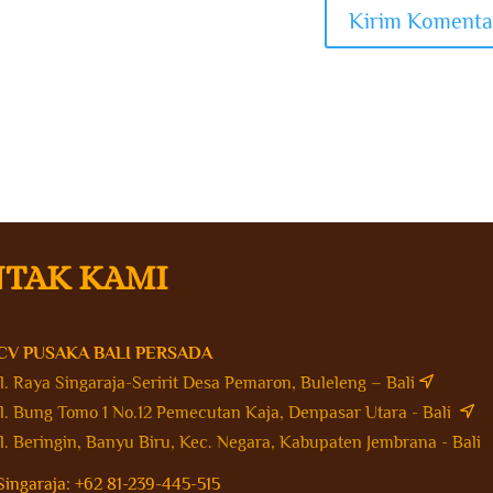
TAK KAMI
CV PUSAKA BALI PERSADA
Jl. Raya Singaraja-Seririt Desa Pemaron, Buleleng – Bali
Jl. Bung Tomo 1 No.12 Pemecutan Kaja, Denpasar Utara - Bali
Jl. Beringin, Banyu Biru, Kec. Negara, Kabupaten Jembrana - Bal
Singaraja: +62 81-239-445-515