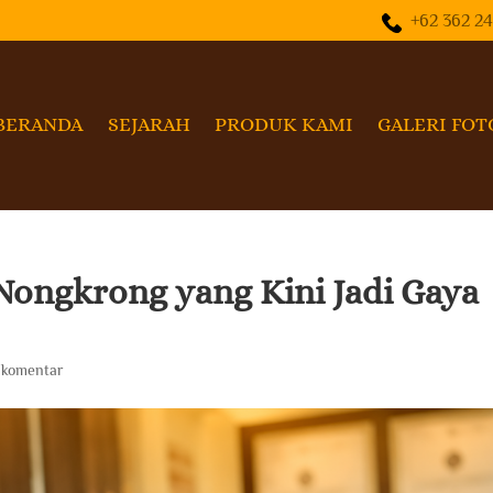
+62 362 2
BERANDA
SEJARAH
PRODUK KAMI
GALERI FOT
Nongkrong yang Kini Jadi Gaya
 komentar