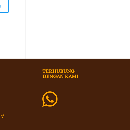
TERHUBUNG
DENGAN KAMI

i