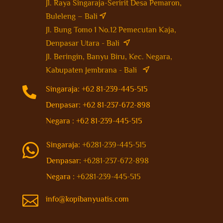
Jl. Raya Singaraja-Seririt Desa Pemaron,
Buleleng – Bali
Jl. Bung Tomo 1 No.12 Pemecutan Kaja,
Denpasar Utara - Bali
Jl. Beringin, Banyu Biru, Kec. Negara,
Kabupaten Jembrana - Bali

Singaraja: +62 81-239-445-515
Denpasar: +62 81-237-672-898
Negara : +62 81-239-445-515
Singaraja:
+6281-239-445-515

Denpasar:
+6281-237-672-898
Negara :
+6281-239-445-515

info@kopibanyuatis.com