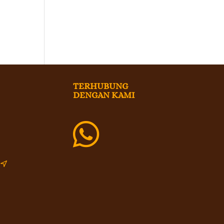
TERHUBUNG
DENGAN KAMI

i