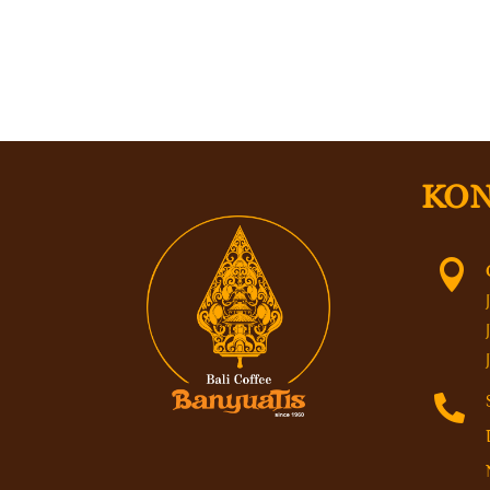
KON

