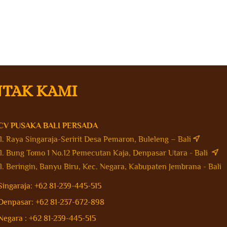
TAK KAMI
CV PUSAKA BALI PERSADA
Jl. Raya Singaraja-Seririt Desa Pemaron, Buleleng – Bali
Jl. Bung Tomo 1 No.12 Pemecutan Kaja, Denpasar Utara - Bali
Jl. Beringin, Banyu Biru, Kec. Negara, Kabupaten Jembrana - Bal
Singaraja: +62 81-239-445-515
Denpasar: +62 81-237-672-898
Negara : +62 81-239-445-515