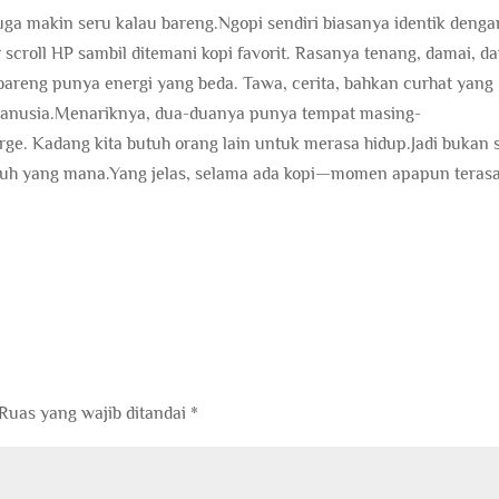
 juga makin seru kalau bareng.Ngopi sendiri biasanya identik denga
scroll HP sambil ditemani kopi favorit. Rasanya tenang, damai, d
i bareng punya energi yang beda. Tawa, cerita, bahkan curhat yang
r manusia.Menariknya, dua-duanya punya tempat masing-
rge. Kadang kita butuh orang lain untuk merasa hidup.Jadi bukan 
tuh yang mana.Yang jelas, selama ada kopi—momen apapun teras
Ruas yang wajib ditandai
*