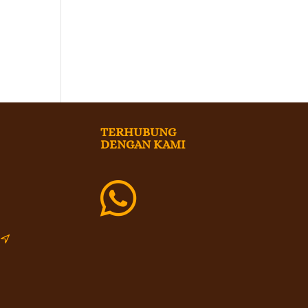
TERHUBUNG
DENGAN KAMI

i