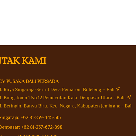
TAK KAMI
CV PUSAKA BALI PERSADA
Jl. Raya Singaraja-Seririt Desa Pemaron, Buleleng – Bali
Jl. Bung Tomo 1 No.12 Pemecutan Kaja, Denpasar Utara - Bali
Jl. Beringin, Banyu Biru, Kec. Negara, Kabupaten Jembrana - Bal
Singaraja: +62 81-239-445-515
Denpasar: +62 81-237-672-898