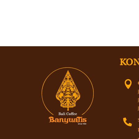
KON

